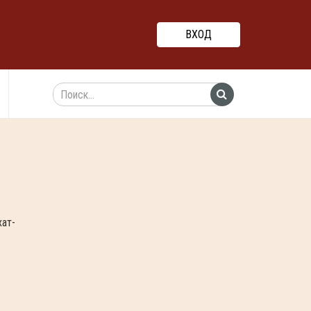
ВХОД
хат-